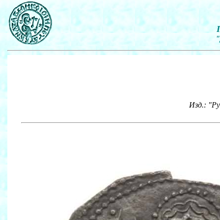
"
Изд.: "Р