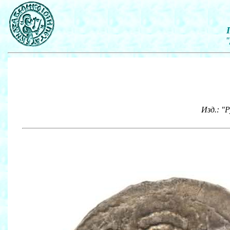
"
Изд.: "