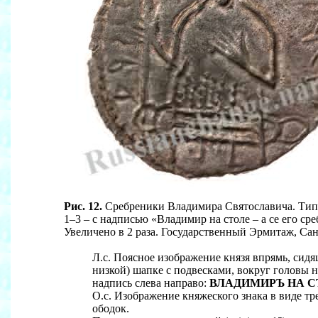
Рис. 12.
Сребреники Владимира Святославича. Тип 
1–3 – с надписью «Владимир на столе – а се его сре
Увеличено в 2 раза. Государственный Эрмитаж, Сан
Л.с. Поясное изображение князя впрямь, сидя
низкой) шапке с подвесками, вокруг головы н
надпись слева направо:
ВЛАДИМИРЪ НА С
О.с. Изображение княжеского знака в виде т
ободок.