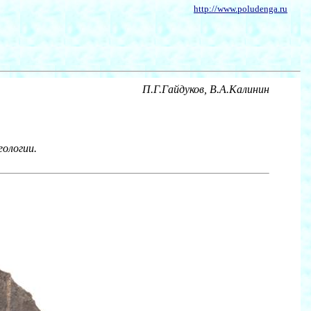
http://www.poludenga.ru
П.Г.Гайдуков, В.А.Калинин
еологии.