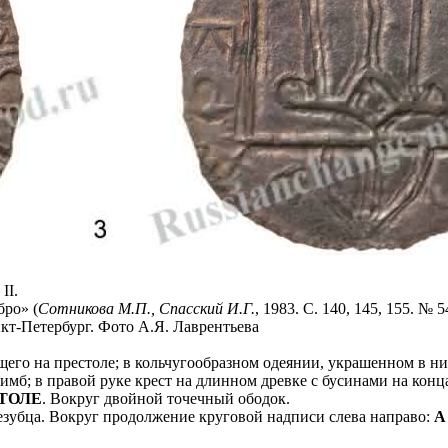
II.
бро» (
Сотникова М.П., Спасский И.Г.
, 1983. С. 140, 145, 155. № 5
кт-Петербург. Фото А.Я. Лаврентьева
щего на престоле; в кольчугообразном одеянии, украшенном в ни
имб; в правой руке крест на длинном древке с бусинами на конца
ТОЛЕ
. Вокруг двойной точечный ободок.
резубца. Вокруг продолжение круговой надписи слева направо:
А