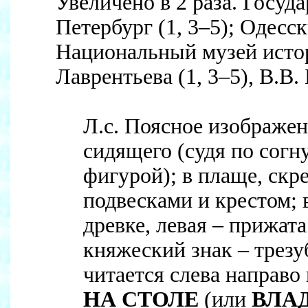
Увеличено в 2 раза. Госу
Петербург (1, 3–5); Одесс
Национальный музей истор
Лаврентьева (1, 3–5), В.В. 
Л.с. Поясное изображен
сидящего (судя по сог
фигурой); в плаще, скр
подвесками и крестом; 
древке, левая – прижата
княжеский знак – трезу
читается слева направо
НА СТОЛЕ
(или
ВЛАД