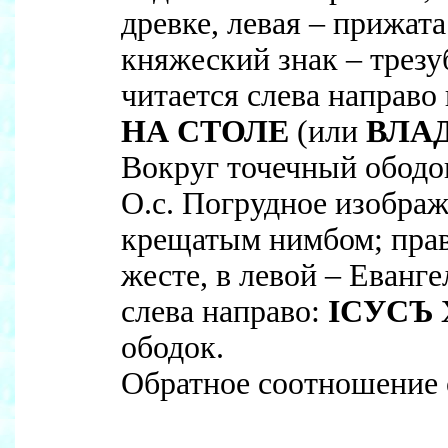
древке, левая – прижата
княжеский знак – трезу
читается слева направо
НА СТОЛЕ
(или
ВЛАД
Вокруг точечный ободо
О.с. Погрудное изображ
крещатым нимбом; прав
жесте, в левой – Еванг
слева направо:
IСУСЪ
ободок.
Обратное соотношение о