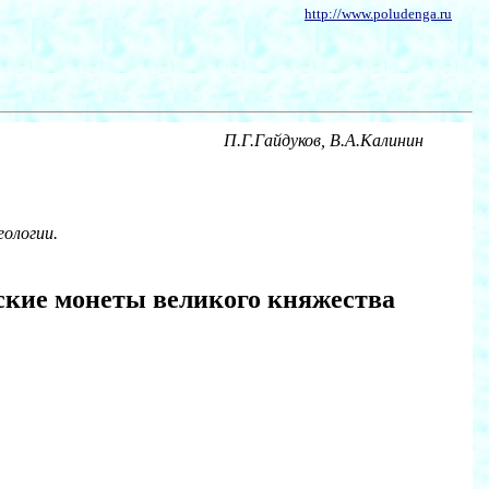
http://www.poludenga.ru
П.Г.Гайдуков, В.А.Калинин
еологии.
сские монеты великого княжества