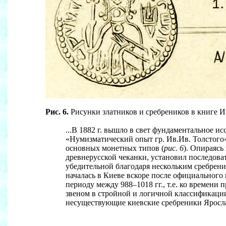
Рис. 6.
Рисунки златников и сребреников в книге И.
...В 1882 г. вышло в свет фундаментальное 
«Нумизматический опыт гр. Ив.Ив. Толстого»
основных монетных типов (
рис. 6
). Опираясь
древнерусской чеканки, установил последова
убедительной благодаря нескольким сребрени
началась в Киеве вскоре после официального
периоду между 988–1018 гг., т.е. ко времен
звеном в стройной и логичной классификации
несуществующие киевские сребреники Ярослав