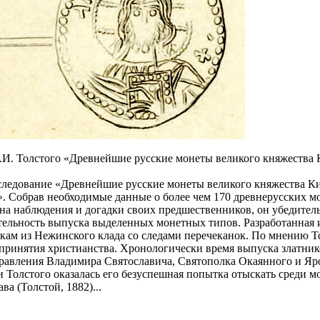
И. Толстого «Древнейшие русские монеты великого княжества Ки
исследование «Древнейшие русские монеты великого княжества 
. Собрав необходимые данные о более чем 170 древнерусских мо
 на наблюдения и догадки своих предшественников, он убедите
тельность выпуска выделенных монетных типов. Разработанная 
кам из Нежинского клада со следами перечеканок. По мнению Т
 принятия христианства. Хронологически время выпуска златник
и правления Владимира Святославича, Святополка Окаянного и 
 Толстого оказалась его безуспешная попытка отыскать среди 
а (Толстой, 1882)...