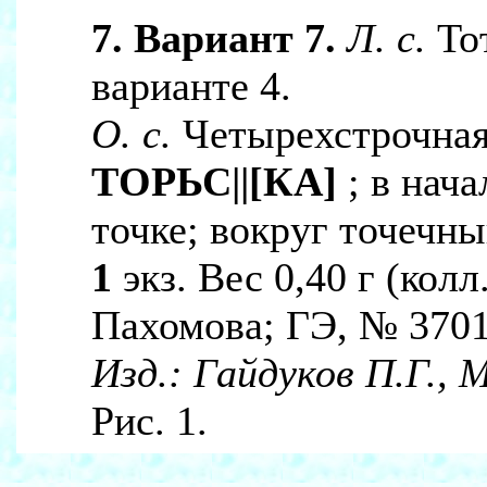
7. Вариант 7.
Л. с.
Тот
варианте 4.
О. с.
Четырехстрочная
ТОРЬС||[КА]
; в нач
точке; вокруг точечны
1
экз. Вес 0,40 г (кол
Пахомова; ГЭ, № 3701
Изд.:
Гайдуков П.Г., 
Рис. 1.