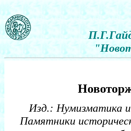
П.Г.Гай
"Новот
Новоторж
Изд.: Нумизматика и 
Памятники историческо