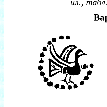
ил., табл
Ва