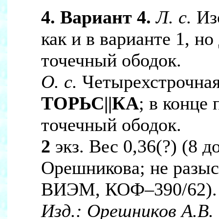
4. Вариант 4.
Л. с.
Из
как и в варианте 1, н
точечный ободок.
О. с.
Четырехстрочная
ТОРЬС||КА
; в конце
точечный ободок.
2
экз. Вес 0,36(?) (8 
Орешникова; не разыска
ВИЭМ, КОФ–390/62).
Изд.:
Орешников А.В.