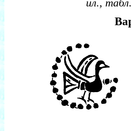
ил., табл
Ва