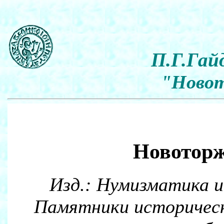
П.Г.Гай
"Новот
Новоторж
Изд.: Нумизматика и 
Памятники историческо