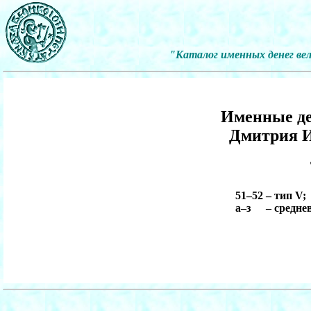
"Каталог именных денег вел
Именные де
Дмитрия И
51–52
– тип V;
а–з
– средн